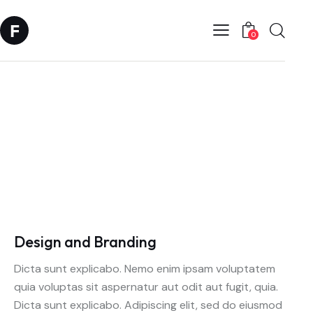
0
Client
Life Magazine
Year
February, 2023
Author
Steve Matthews
Design and Branding
Dicta sunt explicabo. Nemo enim ipsam voluptatem
quia voluptas sit aspernatur aut odit aut fugit, quia.
Dicta sunt explicabo. Adipiscing elit, sed do eiusmod