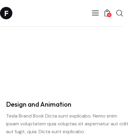
0
Client
Universal Studio
Year
2024
Author
Amy Walker
Design and Animation
Tesla Brand Book Dicta sunt explicabo. Nemo enim
ipsam voluptatem quia voluptas sit aspernatur aut odit
aut fugit, quia. Dicta sunt explicabo.