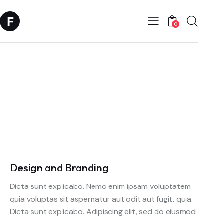
0
Client
Eco Market
Date
September, 2021
Author
Jim Carter
Design and Branding
Dicta sunt explicabo. Nemo enim ipsam voluptatem
quia voluptas sit aspernatur aut odit aut fugit, quia.
Dicta sunt explicabo. Adipiscing elit, sed do eiusmod